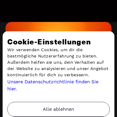
KASSEL
Cookie-Einstellungen
Leipziger Straße 99 | 34123 Kassel | Germany
Wir verwenden Cookies, um dir die
support@stacvalley.de
bestmögliche Nutzererfahrung zu bieten.
Außerdem helfen sie uns, dein Verhalten auf
der Website zu analysieren und unser Angebot
Services
kontinuierlich für dich zu verbessern.
Unsere Datenschutzrichtlinie finden Sie
hier.
Quick Links
Privacy
Alle ablehnen