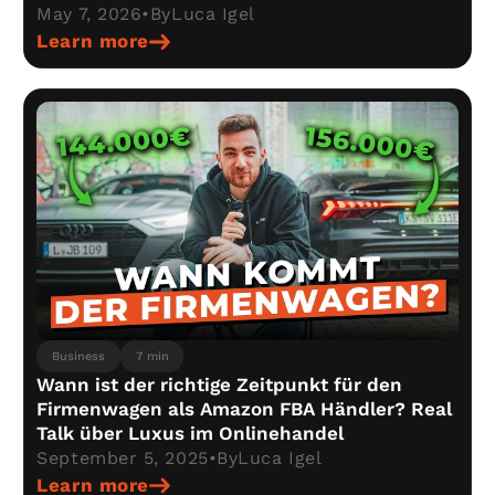
May 7, 2026
•
By
Luca Igel
Learn more
Business
7 min
Wann ist der richtige Zeitpunkt für den
Firmenwagen als Amazon FBA Händler? Real
Talk über Luxus im Onlinehandel
September 5, 2025
•
By
Luca Igel
Learn more