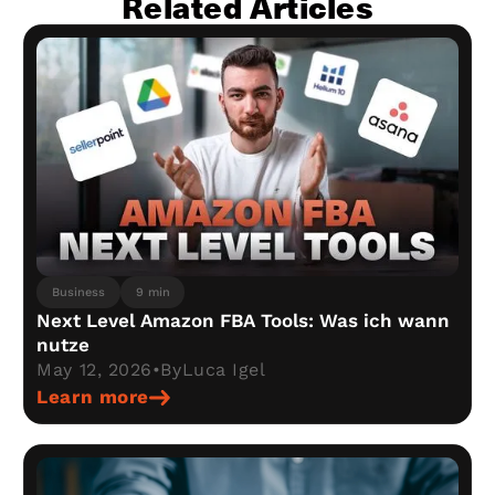
Related Articles
Business
9 min
Next Level Amazon FBA Tools: Was ich wann
nutze
May 12, 2026
•
By
Luca Igel
Learn more