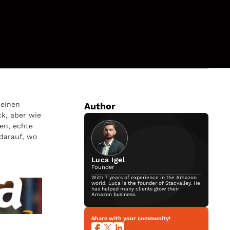
 einen
Author
ck, aber wie
len, echte
darauf, wo
Luca Igel
Founder
With 7 years of experience in the Amazon
world, Luca is the founder of Stacvalley. He
has helped many clients grow their
Amazon business.
Share with your community!