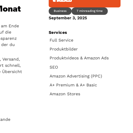
Monat
Business
7 min
reading time
September 3, 2025
n am Ende
uf die
Services
nsparenz
Full Service
 der du
Produktbilder
Produktvideos & Amazon Ads
, Versand,
rt schnell,
SEO
e Übersicht
Amazon Advertising (PPC)
A+ Premium & A+ Basic
Amazon Stores
tande