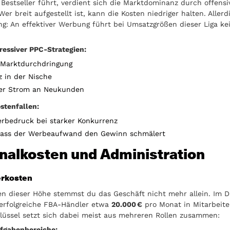
Bestseller führt, verdient sich die Marktdominanz durch offens
Wer breit aufgestellt ist, kann die Kosten niedriger halten. Allerd
ng: An effektiver Werbung führt bei Umsatzgrößen dieser Liga k
gressiver PPC-Strategien:
 Marktdurchdringung
 in der Nische
er Strom an Neukunden
stenfallen:
rbedruck bei starker Konkurrenz
dass der Werbeaufwand den Gewinn schmälert
nalkosten und Administration
erkosten
n dieser Höhe stemmst du das Geschäft nicht mehr allein. Im D
 erfolgreiche FBA-Händler etwa
20.000 €
pro Monat in Mitarbeite
lüssel setzt sich dabei meist aus mehreren Rollen zusammen:
fgabenbereiche: