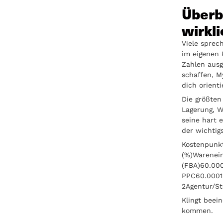
Überb
wirkli
Viele sprec
im eigenen 
Zahlen ausg
schaffen, M
dich orient
Die größten
Lagerung, W
seine hart 
der wichtig
Kostenpunk
(%)Warenei
(FBA)60.00
PPC60.0001
2Agentur/S
Klingt beei
kommen.