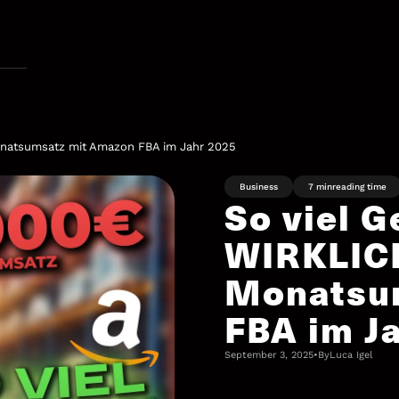
Monatsumsatz mit Amazon FBA im Jahr 2025
Business
7 min
reading time
So viel G
WIRKLICH
Monatsu
FBA im J
September 3, 2025
•
By
Luca Igel