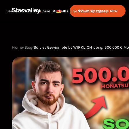
DE
Zum Erstgespräch
Services
Beispiele
Case Studies
Full Service
Blog
Cora AI
NEW
/
/
Home
Blog
So viel Gewinn bleibt WIRKLICH übrig: 500.000 € 