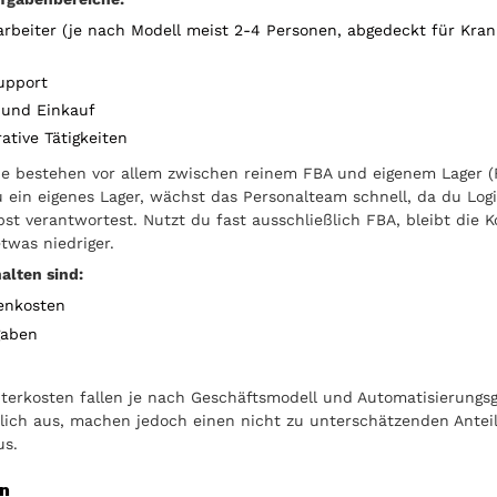
arbeiter (je nach Modell meist 2-4 Personen, abgedeckt für Kra
upport
 und Einkauf
ative Tätigkeiten
e bestehen vor allem zwischen reinem FBA und eigenem Lager (
u ein eigenes Lager, wächst das Personalteam schnell, da du Log
bst verantwortest. Nutzt du fast ausschließlich FBA, bleibt die K
twas niedriger.
alten sind:
enkosten
gaben
iterkosten fallen je nach Geschäftsmodell und Automatisierungs
lich aus, machen jedoch einen nicht zu unterschätzenden Antei
us.
en