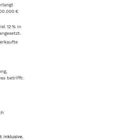
rlangt
500.000 €
el 12 % in
angesetzt.
erkaufte
ung,
as betrifft:
ch
 inklusive.