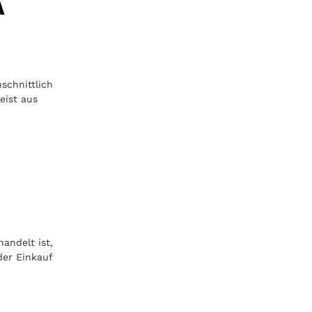
A
schnittlich
eist aus
andelt ist,
der Einkauf