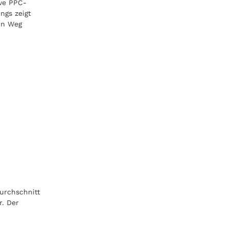
ive PPC-
ings zeigt
ein Weg
urchschnitt
r. Der