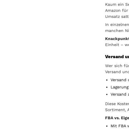
Kaum ein S
Amazon für
Umsatz sat
In einzelne
manchen Nis
Knackpunkt
Einheit – w
Versand u
Wer sich fü
Versand un
Versand 
Lagerung
Versand 
Diese Kosten
Sortiment, 
FBA vs. Eig
Mit FBA w