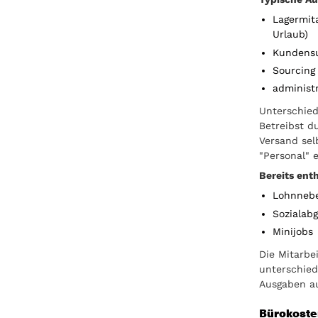
Lagermit
Urlaub)
Kundens
Sourcing
administr
Unterschied
Betreibst d
Versand sel
"Personal" e
Bereits enth
Lohnneb
Sozialab
Minijobs
Die Mitarbe
unterschied
Ausgaben a
Bürokost