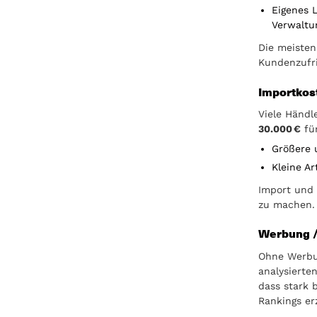
Eigenes 
Verwaltu
Die meisten
Kundenzufri
Importkost
Viele Händl
30.000 €
fü
Größere 
Kleine Ar
Import und 
zu machen.
Werbung 
Ohne Werbun
analysierte
dass stark 
Rankings erz