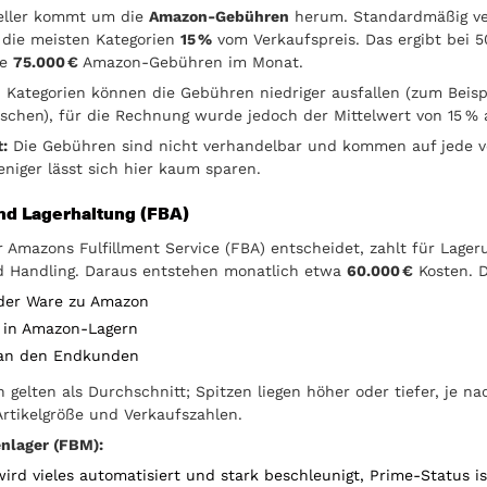
eller kommt um die
Amazon-Gebühren
herum. Standardmäßig ve
 die meisten Kategorien
15 %
vom Verkaufspreis. Das ergibt bei 
te
75.000 €
Amazon-Gebühren im Monat.
n Kategorien können die Gebühren niedriger ausfallen (zum Beispi
chen), für die Rechnung wurde jedoch der Mittelwert von 15 % 
:
Die Gebühren sind nicht verhandelbar und kommen auf jede v
eniger lässt sich hier kaum sparen.
nd Lagerhaltung (FBA)
r Amazons Fulfillment Service (FBA) entscheidet, zahlt für Lager
d Handling. Daraus entstehen monatlich etwa
60.000 €
Kosten. D
der Ware zu Amazon
 in Amazon-Lagern
an den Endkunden
 gelten als Durchschnitt; Spitzen liegen höher oder tiefer, je na
Artikelgröße und Verkaufszahlen.
enlager (FBM):
ird vieles automatisiert und stark beschleunigt, Prime-Status ist