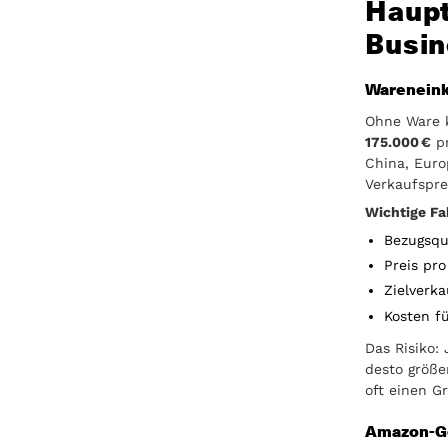
Haupt
Busin
Wareneink
Ohne Ware 
175.000 €
p
China, Euro
Verkaufspre
Wichtige Fa
Bezugsqu
Preis pr
Zielverk
Kosten f
Das Risiko:
desto größe
oft einen Gr
Amazon-G