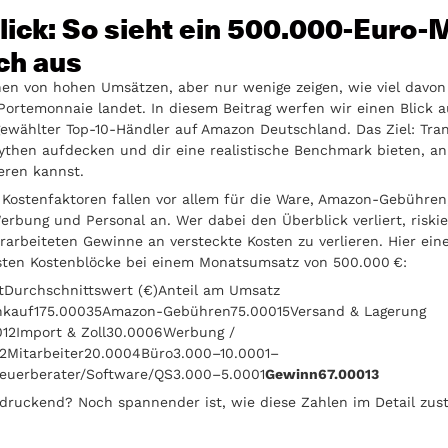
lick: So sieht ein 500.000-Euro-
ch aus
hen von hohen Umsätzen, aber nur wenige zeigen, wie viel davo
Portemonnaie landet. In diesem Beitrag werfen wir einen Blick a
ewählter Top-10-Händler auf Amazon Deutschland. Das Ziel: Tra
ythen aufdecken und dir eine realistische Benchmark bieten, an
ieren kannst.
 Kostenfaktoren fallen vor allem für die Ware, Amazon-Gebühren
erbung und Personal an. Wer dabei den Überblick verliert, riskie
erarbeiteten Gewinne an versteckte Kosten zu verlieren. Hier ein
sten Kostenblöcke bei einem Monatsumsatz von 500.000 €:
tDurchschnittswert (€)Anteil am Umsatz
nkauf175.00035Amazon-Gebühren75.00015Versand & Lagerung
012Import & Zoll30.0006Werbung /
2Mitarbeiter20.0004Büro3.000–10.0001–
teuerberater/Software/QS3.000–5.0001
Gewinn67.00013
ndruckend? Noch spannender ist, wie diese Zahlen im Detail zus