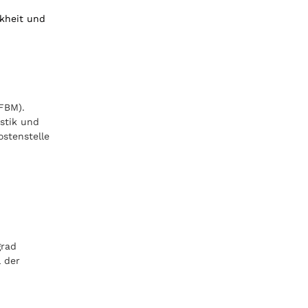
nkheit und
FBM).
istik und
ostenstelle
grad
l der