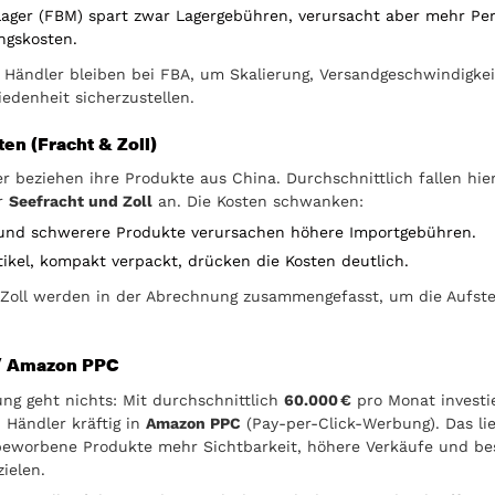
Lager (FBM) spart zwar Lagergebühren, verursacht aber mehr Pe
ngskosten.
 Händler bleiben bei FBA, um Skalierung, Versandgeschwindigke
edenheit sicherzustellen.
en (Fracht & Zoll)
er beziehen ihre Produkte aus China. Durchschnittlich fallen hie
r
Seefracht und Zoll
an. Die Kosten schwanken:
und schwerere Produkte verursachen höhere Importgebühren.
tikel, kompakt verpackt, drücken die Kosten deutlich.
Zoll werden in der Abrechnung zusammengefasst, um die Aufstel
/ Amazon PPC
g geht nichts: Mit durchschnittlich
60.000 €
pro Monat investi
n Händler kräftig in
Amazon PPC
(Pay-per-Click-Werbung). Das lie
beworbene Produkte mehr Sichtbarkeit, höhere Verkäufe und be
ielen.