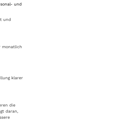
rsonal- und
it und
r monatlich
lung klarer
eren die
gt daran,
ssere