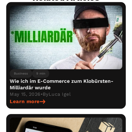
Business
9 min
Wie ich im E-Commerce zum Klobürsten-
Milliardär wurde
May 15, 2026
•
By
Luca Igel
Learn more