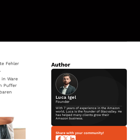
te Fehler
Author
.
 in Ware
n Puffer
nbaren
Luca Igel
Founder
With 7 years of experience in the Amazon
world, Luca is the founder of Stacvalley. He
has helped many clients grow their
Amazon business.
Share with your community!