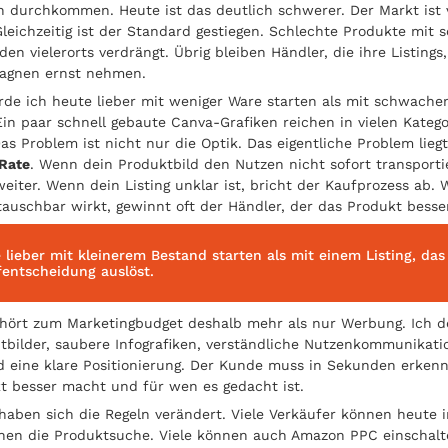
n durchkommen. Heute ist das deutlich schwerer. Der Markt ist v
leichzeitig ist der Standard gestiegen. Schlechte Produkte mit 
den vielerorts verdrängt. Übrig bleiben Händler, die ihre Listings
gnen ernst nehmen.
de ich heute lieber mit weniger Ware starten als mit schwach
Ein paar schnell gebaute Canva-Grafiken reichen in vielen Katego
as Problem ist nicht nur die Optik. Das eigentliche Problem liegt
 Rate
. Wenn dein Produktbild den Nutzen nicht sofort transportier
eiter. Wenn dein Listing unklar ist, bricht der Kaufprozess ab.
stauschbar wirkt, gewinnt oft der Händler, der das Produkt besser
 lieber mit kleinerem Bestand starten als mit einem Listing, das
fentscheidung auslöst.
hört zum Marketingbudget deshalb mehr als nur Werbung. Ich 
tbilder, saubere Infografiken, verständliche Nutzenkommunikati
 eine klare Positionierung. Der Kunde muss in Sekunden erken
t besser macht und für wen es gedacht ist.
haben sich die Regeln verändert. Viele Verkäufer können heute 
ehen die Produktsuche. Viele können auch Amazon PPC einschalt