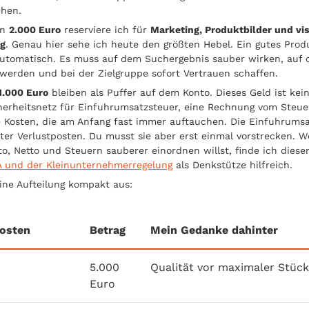
ehen.
en
2.000 Euro
reserviere ich für
Marketing, Produktbilder und vis
ng
. Genau hier sehe ich heute den größten Hebel. Ein gutes Prod
automatisch. Es muss auf dem Suchergebnis sauber wirken, auf 
t werden und bei der Zielgruppe sofort Vertrauen schaffen.
1.000 Euro
bleiben als Puffer auf dem Konto. Dieses Geld ist kei
cherheitsnetz für Einfuhrumsatzsteuer, eine Rechnung vom Steue
 Kosten, die am Anfang fast immer auftauchen. Die Einfuhrumsa
hter Verlustposten. Du musst sie aber erst einmal vorstrecken. 
o, Netto und Steuern sauberer einordnen willst, finde ich diese
 und der Kleinunternehmerregelung
als Denkstütze hilfreich.
ine Aufteilung kompakt aus:
osten
Betrag
Mein Gedanke dahinter
5.000
Qualität vor maximaler Stüc
Euro