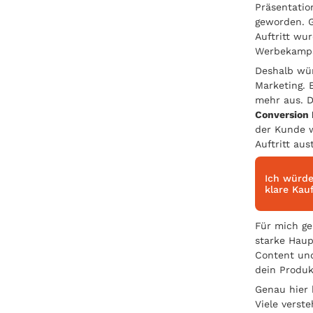
Präsentatio
geworden. G
Auftritt wur
Werbekampa
Deshalb wür
Marketing. 
mehr aus. D
Conversion
der Kunde w
Auftritt au
Ich würde
klare Kau
Für mich ge
starke Haup
Content und
dein Produk
Genau hier 
Viele verst