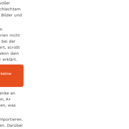
oller
schlechtem
, Bilder und
em
rien nicht
 bei der
t, scrollt
 Wenn dein
 erklärt.
 keine
denke an
on, A+
nen, was
importieren.
en. Darüber