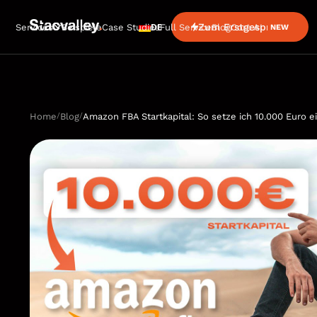
DE
Zum Erstgespräch
Services
Beispiele
Case Studies
Full Service
Blog
Cora AI
NEW
/
/
Home
Blog
Amazon FBA Startkapital: So setze ich 10.000 Euro e