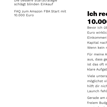
Die bessere Startstrategie
schlägt blinden Einkauf
Ich r
FAQ zum Amazon FBA Start mit
10.000 Euro
10.00
Bevor ich ü
Euro wirkli
Einkommen? 
Kapital nac
Wenn kein n
Für meine A
aus, dass 
ist das oft 
klare Aufg
Viele unter
möglichst v
hilft dir n
Launch fehl
Gerade am A
freiem Budg