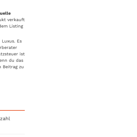
uelle
ukt verkauft
dem Listing
n Luxus. Es
rberater
tzsteuer ist
Wenn du das
n Beitrag zu
kzahl