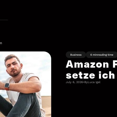
in
Business
6 min
reading time
Amazon F
setze ich
July 6, 2026
•
By
Luca Igel