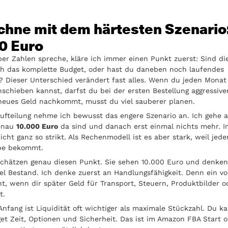
echne mit dem härtesten Szenario
0 Euro
ber Zahlen spreche, kläre ich immer einen Punkt zuerst: Sind di
ch das komplette Budget, oder hast du daneben noch laufendes
Dieser Unterschied verändert fast alles. Wenn du jeden Monat
hschieben kannst, darfst du bei der ersten Bestellung aggressive
eues Geld nachkommt, musst du viel sauberer planen.
ufteilung nehme ich bewusst das engere Szenario an. Ich gehe a
genau
10.000 Euro
da sind und danach erst einmal nichts mehr. In
nicht ganz so strikt. Als Rechenmodell ist es aber stark, weil jed
abe bekommt.
schätzen genau diesen Punkt. Sie sehen 10.000 Euro und denken
iel Bestand. Ich denke zuerst an Handlungsfähigkeit. Denn ein vo
icht, wenn dir später Geld für Transport, Steuern, Produktbilder 
t.
nfang ist Liquidität oft wichtiger als maximale Stückzahl. Du ka
et Zeit, Optionen und Sicherheit. Das ist im Amazon FBA Start 