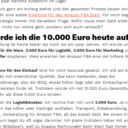
 paar Kartons zusätzlich im Lager.
ch ganz am Anfang stehst und den gesamten Prozess besser ei
 dir eine solide
Anleitung für den Amazon FBA Start
. Für mich beg
trategie immer mit derselben Frage: Wofür muss mein Geld arbei
 nicht nur online geht, sondern sich auch verkauft?
rde ich die 10.000 Euro heute auf
ilung ist heute klarer als noch vor ein paar Jahren. Ich würde u
für die Ware
,
2.000 Euro für Logistik
,
2.000 Euro für Marketing
u
fer
einplanen. Viele erwarten bei Amazon FBA eine viel höhere 
uro für den Einkauf
sind für mich bewusst gesetzt. Ich will am A
kt mit ordentlicher Qualität. Das kann bedeuten, dass die
ellmenge, also die MOQ, etwas höher liegt oder der Einkaufspre
tersten Ende ist. Trotzdem würde ich mit 10.000 Euro Gesamtb
hr als diese 5.000 Euro binden.
en die
Logistikkosten
. Ich rechne hier mit rund
2.000 Euro
. Je 
n das höher oder niedriger ausfallen. Transport, Zollabwicklung,
r, Vorbereitung für Amazon FBA, all das kostet Geld. Bei einem 
uro liegst du oft sogar darunter. Ich plane trotzdem lieber mit 
en Mittelwert, weil zu knappe Rechnungen beim Start fast immer