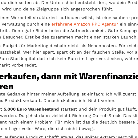
t du dich selten ab. Der Unterschied entsteht dort, wo dein Produ
h wird und deine Zielgruppe sich angesprochen fühlt.
nen Werbeteil strukturiert aufbauen willst, ist eine saubere pro
 Verwaltung durch eine
erfahrene Amazon PPC Agentur
ein sinn
hritt. Denn gute Bilder holen die Aufmerksamkeit. Gute Kampag
en Besucher. Erst beides zusammen macht einen starken Launch.
s Budget für Marketing deshalb nicht als Nebenposten. Für mich 
atzhebel. Wer hier spart, spart oft an der falschen Stelle. Vor 
Euro Startkapital darf sich kein Euro im Lager verstecken, währ
Markt vorbeiredet.
verkaufen, dann mit Warenfinanzi
eren
ste Gedanke hinter meiner Aufteilung ist einfach: Ich will zuerst
as Produkt verkauft. Danach skaliere ich. Nicht vorher.
it
5.000 Euro Warenbestand
startest und dein Produkt gut läuft,
 werden. Du gehst dann vielleicht Richtung Out-of-Stock. Das kli
nt nach einem Problem. Für mich ist das die deutlich bessere 
 ein Lager voller Ware, die sich nicht bewegt.
t laufendes Produkt schafft etwas, das später extrem wertvoll w