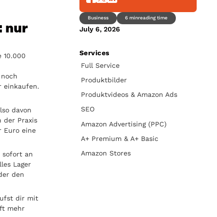
Business
6 min
reading time
: nur
July 6, 2026
Services
e 10.000
Full Service
 noch
Produktbilder
r einkaufen.
Produktvideos & Amazon Ads
SEO
lso davon
 der Praxis
Amazon Advertising (PPC)
er Euro eine
A+ Premium & A+ Basic
Amazon Stores
 sofort an
lles Lager
oder den
ufst dir mit
oft mehr