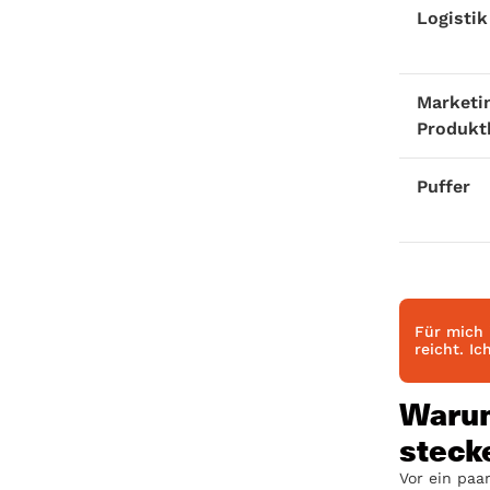
Logistik
Marketi
Produkt
Puffer
Für mich 
reicht. Ic
Warum
steck
Vor ein paa