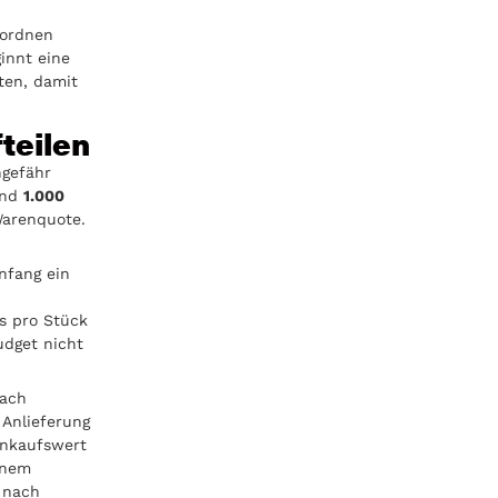
nordnen
innt eine
ten, damit
teilen
ngefähr
nd
1.000
Warenquote.
nfang ein
is pro Stück
udget nicht
nach
 Anlieferung
Einkaufswert
einem
 nach