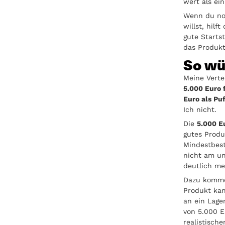
wert als ein
Wenn du no
willst, hilft
gute Starts
das Produkt
So wü
Meine Verte
5.000 Euro 
Euro als Puf
Ich nicht.
Die
5.000 E
gutes Produ
Mindestbest
nicht am un
deutlich me
Dazu komm
Produkt kan
an ein Lage
von 5.000 E
realistisch