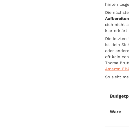
hinten losg
Die nächst
Aufbereitu
sich nicht 
klar erklär
Die letzten
ist dein Si
oder andere
oft kein ec
Thema Brutt
Amazon FBA
So sieht me
Budgetp
Ware