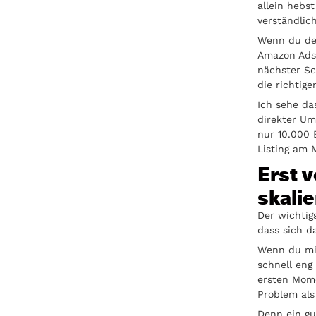
allein hebs
verständlic
Wenn du dei
Amazon Ads
nächster Sc
die richtig
Ich sehe da
direkter Ums
nur 10.000 
Listing am 
Erst 
skali
Der wichtig
dass sich d
Wenn du m
schnell eng
ersten Mome
Problem als
Denn ein gu