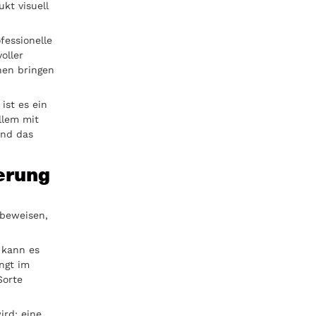
kt visuell
fessionelle
voller
nen bringen
ist es ein
allem mit
end das
erung
 beweisen,
 kann es
ngt im
Sorte
ird: eine