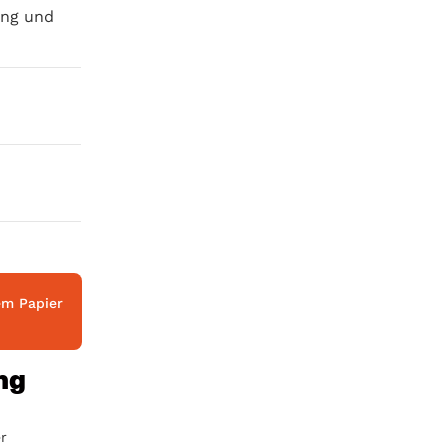
ung und
em Papier
ng
r