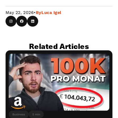
Bildern, A+ Content und bei Bedarf Video. Erst danach
lohnt es sich, mehr Geld in PPC zu stecken.
May 22, 2026
•
By
Luca Igel
Related Articles
Business
5 min