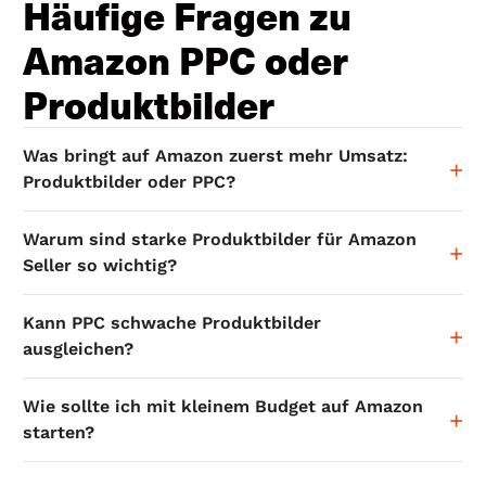
Häufige Fragen zu
Amazon PPC oder
Produktbilder
Was bringt auf Amazon zuerst mehr Umsatz:
+
Produktbilder oder PPC?
Produktbilder bringen meist zuerst mehr Umsatz, weil
Warum sind starke Produktbilder für Amazon
+
sie direkt auf die Conversion wirken. PPC sorgt vor
Seller so wichtig?
allem für Sichtbarkeit, verkauft aber nur dann gut,
wenn das Listing auch überzeugt.
Starke Produktbilder erklären den Nutzen schnell und
Kann PPC schwache Produktbilder
+
schaffen Vertrauen. Sie helfen dem Kunden, das
ausgleichen?
Produkt besser zu verstehen, bevor er überhaupt kauft.
Nur sehr begrenzt. Wenn das Listing nicht überzeugt,
Wie sollte ich mit kleinem Budget auf Amazon
+
wird Werbung oft nur teurer: Es kommen viele Klicks,
starten?
aber zu wenige Verkäufe.
Mache zuerst die Produktseite stark, also mit guten