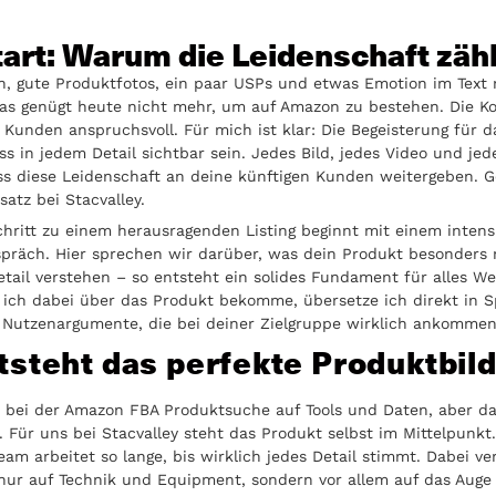
tart: Warum die Leidenschaft zähl
n, gute Produktfotos, ein paar USPs und etwas Emotion im Text 
as genügt heute nicht mehr, um auf Amazon zu bestehen. Die K
e Kunden anspruchsvoll. Für mich ist klar: Die Begeisterung für d
s in jedem Detail sichtbar sein. Jedes Bild, jedes Video und jed
ss diese Leidenschaft an deine künftigen Kunden weitergeben. 
satz bei Stacvalley.
chritt zu einem herausragenden Listing beginnt mit einem intens
spräch. Hier sprechen wir darüber, was dein Produkt besonders 
Detail verstehen – so entsteht ein solides Fundament für alles We
 ich dabei über das Produkt bekomme, übersetze ich direkt in S
 Nutzenargumente, die bei deiner Zielgruppe wirklich ankommen
tsteht das perfekte Produktbil
n bei der Amazon FBA Produktsuche auf Tools und Daten, aber da
t. Für uns bei Stacvalley steht das Produkt selbst im Mittelpunkt
eam arbeitet so lange, bis wirklich jedes Detail stimmt. Dabei ve
nur auf Technik und Equipment, sondern vor allem auf das Auge