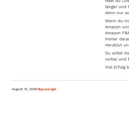
Hast du Lus
länger und h
denn nur so
Wenn du noc
Amazon und 
Amazon FBA
immer daran
Herzblut un
Du willst m
vorbei und 
Viel Erfolg
August 14, 2025
•
By
Luca Igel