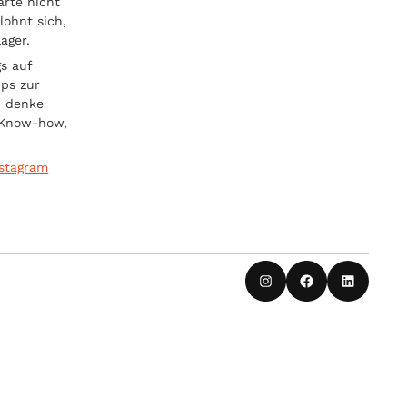
arte nicht
lohnt sich,
ager.
s auf
pps zur
d denke
n Know-how,
nstagram