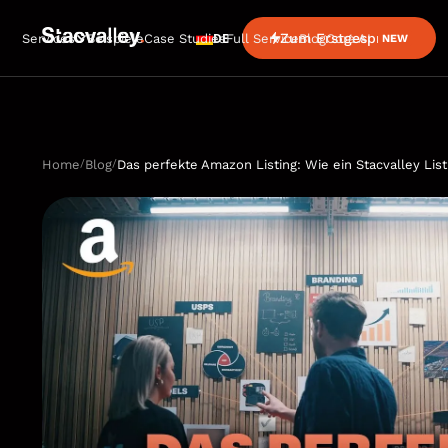
DE
Zum Erstgespräch
Services
Beispiele
Case Studies
Full Service
Blog
Cora AI
NEW
/
/
Home
Blog
Das perfekte Amazon Listing: Wie ein Stacvalley List