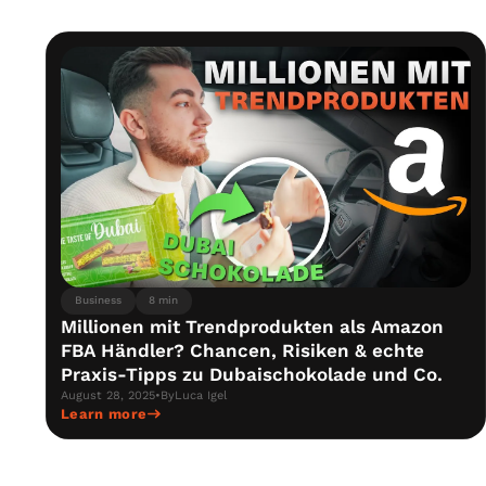
Business
8 min
Millionen mit Trendprodukten als Amazon
FBA Händler? Chancen, Risiken & echte
Praxis-Tipps zu Dubaischokolade und Co.
August 28, 2025
•
By
Luca Igel
Learn more