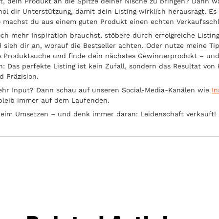
t, dein Produkt an die Spitze deiner Nische zu bringen? Dann w
ol dir Unterstützung, damit dein Listing wirklich herausragt. Es 
 machst du aus einem guten Produkt einen echten Verkaufsschl
h mehr Inspiration brauchst, stöbere durch erfolgreiche Listing
sieh dir an, worauf die Bestseller achten. Oder nutze meine Ti
 Produktsuche und finde dein nächstes Gewinnerprodukt – un
: Das perfekte Listing ist kein Zufall, sondern das Resultat vo
d Präzision.
ehr Input? Dann schau auf unseren Social-Media-Kanälen wie
I
bleib immer auf dem Laufenden.
 beim Umsetzen – und denk immer daran: Leidenschaft verkauft!