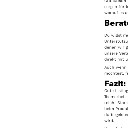
Grafikteam 
sorgen für 
worauf es a
Berat
Du willst m
Unterstützu
denen wir 
unsere Seit
direkt mit 
Auch wenn d
möchtest, f
Fazit:
Gute Listin
Teamarbeit u
reicht Stand
beim Produk
du begeiste
wird.