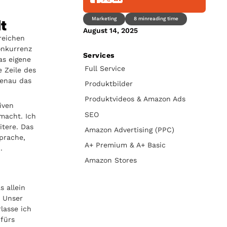
t
Marketing
8 min
reading time
August 14, 2025
reichen
onkurrenz
Services
as eigene
Full Service
e Zeile des
Genau das
Produktbilder
Produktvideos & Amazon Ads
iven
SEO
macht. Ich
itere. Das
Amazon Advertising (PPC)
prache,
A+ Premium & A+ Basic
.
d
Amazon Stores
s allein
. Unser
rlasse ich
 fürs