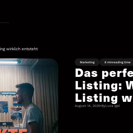
ing wirklich entsteht
Marketing
8 min
reading time
Das perf
Listing: 
Listing w
August 14, 2025
•
By
Luca Igel