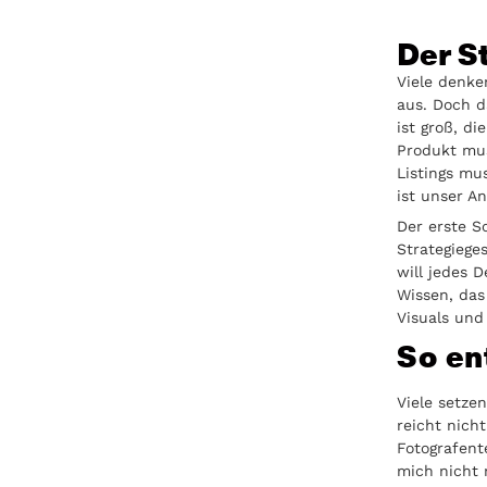
Der S
Viele denke
aus. Doch d
ist groß, di
Produkt mus
Listings mu
ist unser An
Der erste S
Strategiege
will jedes 
Wissen, das
Visuals und
So en
Viele setze
reicht nich
Fotografent
mich nicht 