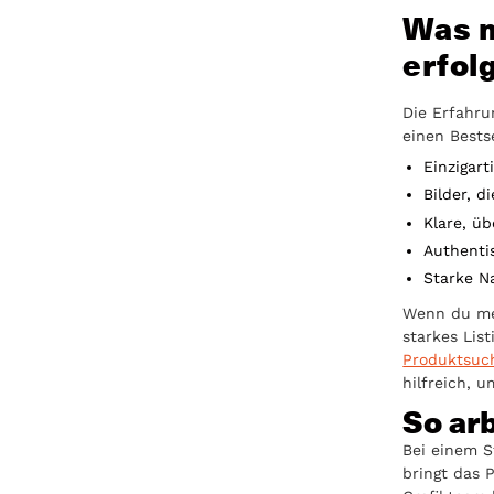
Was m
erfol
Die Erfahrun
einen Bests
Einzigart
Bilder, 
Klare, ü
Authenti
Starke Na
Wenn du meh
starkes Lis
Produktsuc
hilfreich, 
So arb
Bei einem S
bringt das P