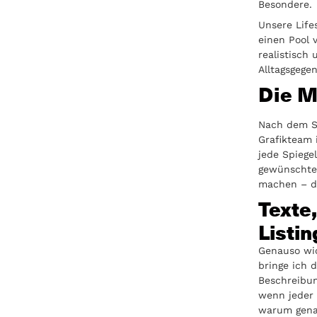
Besondere.
Unsere Life
einen Pool 
realistisch 
Alltagsgege
Die M
Nach dem Sh
Grafikteam 
jede Spiege
gewünschten
machen – da
Texte,
Listin
Genauso wic
bringe ich 
Beschreibun
wenn jeder S
warum genau