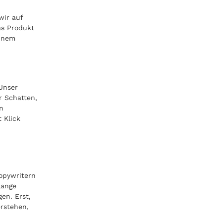
wir auf
as Produkt
einem
 Unser
r Schatten,
en
 Klick
opywritern
lange
en. Erst,
erstehen,