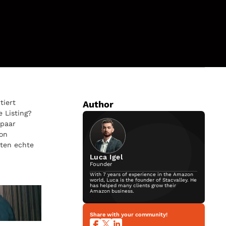
tiert
Author
 Listing?
 paar
von
kten echte
Luca Igel
Founder
With 7 years of experience in the Amazon
world, Luca is the founder of Stacvalley. He
has helped many clients grow their
Amazon business.
Share with your community!