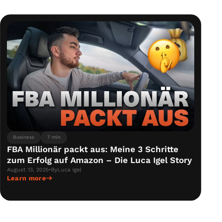
Business
7 min
FBA Millionär packt aus: Meine 3 Schritte
zum Erfolg auf Amazon – Die Luca Igel Story
August 13, 2025
•
By
Luca Igel
Learn more