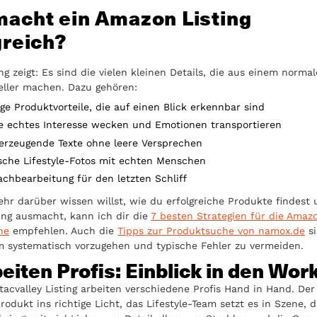
acht ein Amazon Listing
greich?
g zeigt: Es sind die vielen kleinen Details, die aus einem normal
eller machen. Dazu gehören:
ige Produktvorteile, die auf einen Blick erkennbar sind
die echtes Interesse wecken und Emotionen transportieren
berzeugende Texte ohne leere Versprechen
sche Lifestyle-Fotos mit echten Menschen
chbearbeitung für den letzten Schliff
r darüber wissen willst, wie du erfolgreiche Produkte findest
ting ausmacht, kann ich dir die
7 besten Strategien für die Amaz
he
empfehlen. Auch die
Tipps zur Produktsuche von namox.de
s
um systematisch vorzugehen und typische Fehler zu vermeiden.
eiten Profis: Einblick in den Wor
tacvalley Listing arbeiten verschiedene Profis Hand in Hand. Der
rodukt ins richtige Licht, das Lifestyle-Team setzt es in Szene, 