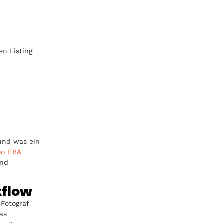
en Listing
 und was ein
on FBA
ind
kflow
 Fotograf
das