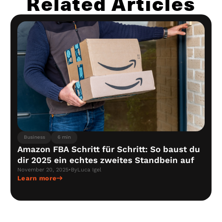
Related Articles
Business
6 min
Amazon FBA Schritt für Schritt: So baust du
dir 2025 ein echtes zweites Standbein auf
November 20, 2025
•
By
Luca Igel
Learn more