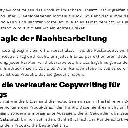
style-Fotos zeigen das Produkt im echten Einsatz. Dafür greifen 
von über 32 verschiedenen Models zurück. So sieht der Kunde d
und kann sich leichter vorstellen, wie er es selbst benutzt. Aus 
nstand wird auf diese Art ein echtes Unikat.
agie der Nachbearbeitung
ooting beginnt ein oft unterschätzter Teil: die Postproduction.
investiert Tag und Nacht, um jedes Bild zu perfektionieren. Jede
lung, jeder Farbton wird überarbeitet, bis das Ergebnis genau d
 Eindruck macht. Das Ziel: Wenn Kunden stöbern, soll es sofort
s ist das Produkt, das sie gesucht haben.
 die verkaufen: Copywriting für
gs
htig wie die Bilder sind die Texte. Gemeinsam mit erfahrenen C
die Vorteile des Produkts auf den Punkt. Dabei geht es nicht um 
gen, sondern um prägnante Aussagen, die in Sekunden überzeug
atz sitzt, bin ich zufrieden. Schließlich soll der Kunde sofort v
 dein Produkt die beste Wahl ist.