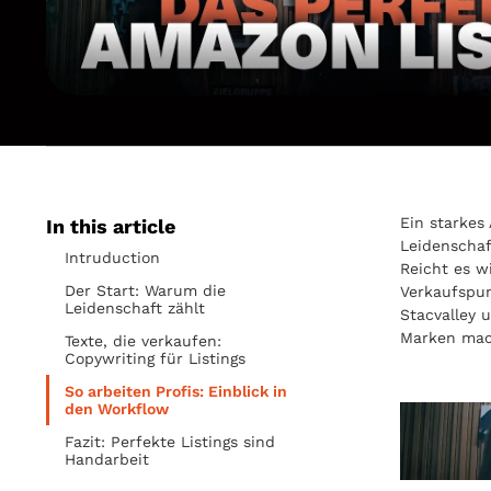
Ein starkes
In this article
Leidenschaf
Intruduction
Reicht es w
Der Start: Warum die
Verkaufspun
Leidenschaft zählt
Stacvalley 
Marken mac
Texte, die verkaufen:
Copywriting für Listings
So arbeiten Profis: Einblick in
den Workflow
Fazit: Perfekte Listings sind
Handarbeit