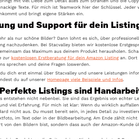
bringt mit viel Liebe zum Detail alles zum Strahlen und die Copy
knackige Texte. Für mich ist Teamwork hier der Schlüssel. Jeder 
nkommt und bringt eigene Stärken ein.
ung und Support für dein Listin
ehr als nur schöne Bilder? Dann lohnt es sich, über professionel
ng nachzudenken. Bei Stacvalley bieten wir kostenlose Erstgesp
gemeinsam das Maximum aus deinem Produkt herausholen. Scha
e zur
kostenlosen Erstberatung für dein Amazon Listing
an. Dort
uns sprechen und deine Fragen loswerden.
u dich erst einmal über Stacvalley und unsere Leistungen info
indest du auf unserer
Homepage viele Beispiele und Infos
.
 Perfekte Listings sind Handarbei
gs entstehen nicht nebenbei. Sie sind das Ergebnis von echter L
nd viel Erfahrung. Für mich ist klar: Wenn du wirklich auffallen 
ard nicht aus. Du musst bereit sein, in jedes Detail zu investier
tfoto, im Text oder in der Bildbearbeitung. Am Ende zählt nicht 
rt von den Bildern bist, sondern dass auch der Amazon-Kunde ü