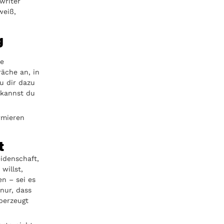
writer
weiß,
g
le
räche an, in
u dir dazu
 kannst du
rmieren
t
eidenschaft,
willst,
en – sei es
nur, dass
berzeugt